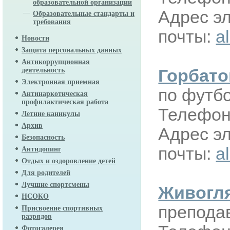
образовательной организации
Адрес э
Образовательные стандарты и
требования
почты:
a
Новости
Защита персональных данных
Антикоррупционная
Горбато
деятельность
Электронная приемная
по футб
Антинаркотическая
профилактическая работа
Телефон:
Летние каникулы
Архив
Адрес э
Безопасность
почты:
a
Антидопинг
Отдых и оздоровление детей
Для родителей
Лучшие спортсмены
Живогля
НСОКО
преподав
Присвоение спортивных
разрядов
Фотогалерея