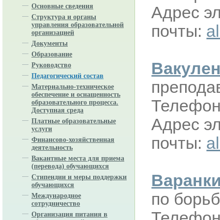
Основные сведения
Адрес э
Структура и органы
управления образовательной
почты:
a
организацией
Документы
Образование
Вакуле
Руководство
Педагогический состав
препода
Материально-техническое
обеспечение и оснащенность
Телефон:
образовательного процесса.
Доступная среда
Адрес э
Платные образовательные
услуги
почты:
a
Финансово-хозяйственная
деятельность
Вакантные места для приема
(перевода) обучающихся
Варанк
Стипендии и меры поддержки
обучающихся
по борь
Международное
сотрудничество
Телефон:
Организация питания в