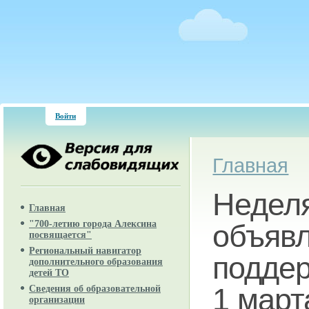
Войти
Вы здесь
Главная
Неделя
Главная
"700-летию города Алексина
объяв
посвящается"
Региональный навигатор
поддер
дополнительного образования
детей ТО
1 март
Сведения об образовательной
организации