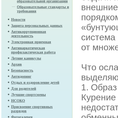
образовательной организации
внешние 
Образовательные стандарты и
требования
порядко
Новости
«бунтующ
Защита персональных данных
Антикоррупционная
система 
деятельность
Электронная приемная
от множ
Антинаркотическая
профилактическая работа
Летние каникулы
Что осл
Архив
Безопасность
выделяю
Антидопинг
Отдых и оздоровление детей
1. Образ
Для родителей
Курение 
Лучшие спортсмены
НСОКО
недоста
Присвоение спортивных
разрядов
обменны
Фотогалерея