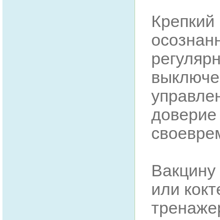
Крепкий 
осознан
регулярн
выключе
управлен
доверие 
своевре
Вакцину
или кокт
тренажер