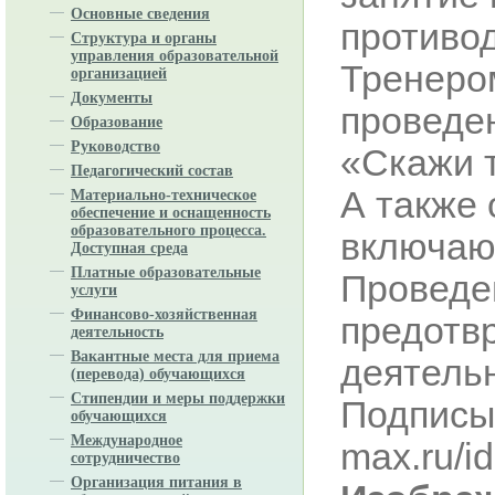
Основные сведения
противо
Структура и органы
управления образовательной
Тренеро
организацией
Документы
проведе
Образование
Руководство
«Скажи 
Педагогический состав
А также
Материально-техническое
обеспечение и оснащенность
образовательного процесса.
включаю
Доступная среда
Платные образовательные
Проведе
услуги
Финансово-хозяйственная
предотв
деятельность
Вакантные места для приема
деятельн
(перевода) обучающихся
Стипендии и меры поддержки
Подписы
обучающихся
Международное
max.ru/i
сотрудничество
Организация питания в