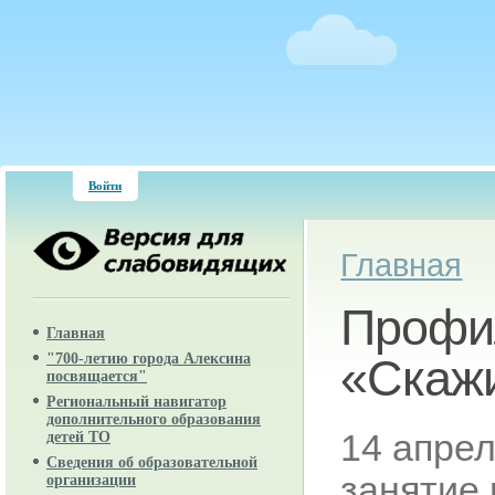
Войти
Вы здесь
Главная
Профил
Главная
"700-летию города Алексина
«Скажи
посвящается"
Региональный навигатор
дополнительного образования
14 апре
детей ТО
Сведения об образовательной
занятие 
организации