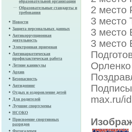
образовательной организации
2 место
Образовательные стандарты и
требования
3 место
Новости
3 место 
Защита персональных данных
Антикоррупционная
3 место
деятельность
Электронная приемная
Подгото
Антинаркотическая
профилактическая работа
Орленко 
Летние каникулы
Архив
Поздрав
Безопасность
Подписы
Антидопинг
Отдых и оздоровление детей
max.ru/i
Для родителей
Лучшие спортсмены
НСОКО
Изобра
Присвоение спортивных
разрядов
Фотогалерея