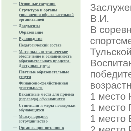
Основные сведения
Заслуже
Структура и органы
управления образовательной
В.И.
организацией
Документы
В сорев
Образование
спортсме
Руководство
Педагогический состав
Тульской
Материально-техническое
обеспечение и оснащенность
Воспитан
образовательного процесса.
Доступная среда
победит
Платные образовательные
услуги
возрастн
Финансово-хозяйственная
деятельность
1 место
Вакантные места для приема
(перевода) обучающихся
1 место
Стипендии и меры поддержки
обучающихся
1 место
Международное
сотрудничество
2 место 
Организация питания в