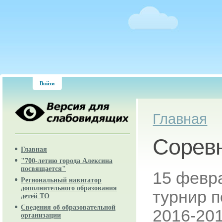
Войти
Вы здесь
Главная
Соревн
Главная
"700-летию города Алексина
посвящается"
15 февр
Региональный навигатор
дополнительного образования
турнир 
детей ТО
Сведения об образовательной
2016-20
организации