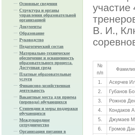
Основные сведения
участие 
Структура и органы
управления образовательной
тренеров
организацией
Документы
В. И., К
Образование
соревно
Руководство
Педагогический состав
Материально-техническое
обеспечение и оснащенность
образовательного процесса.
№
Доступная среда
Фамилия
п/п
Платные образовательные
услуги
1.
Асерчев И
Финансово-хозяйственная
деятельность
2.
Губанов Бо
Вакантные места для приема
3.
Рожнов Де
(перевода) обучающихся
Стипендии и меры поддержки
4.
Кондаков 
обучающихся
5.
Джумаев М
Международное
сотрудничество
6.
Громов Да
Организация питания в