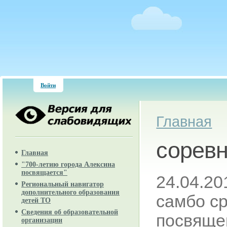
Войти
Вы здесь
Главная
соревн
Главная
"700-летию города Алексина
посвящается"
24.04.20
Региональный навигатор
дополнительного образования
самбо ср
детей ТО
Сведения об образовательной
посвяще
организации