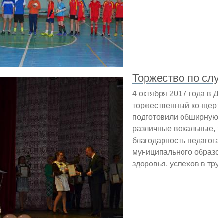
Торжество по сл
4 октября 2017 года в
торжественный концер
подготовили обширную 
различные вокальные, 
благодарность педагог
муниципального образ
здоровья, успехов в тр
ицы