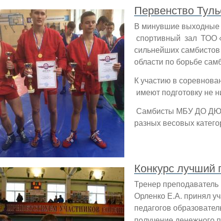
Первенство Туль
В минувшие выходные в 
спортивный зал ТОО «
сильнейших самбистов
области по борьбе сам
К участию в соревнова
имеют подготовку не н
Самбисты МБУ ДО ДЮС
разных весовых катего
Конкурс лучший 
Тренер преподаватель
Орленко Е.А. принял у
педагогов
образовател
получение денежного п