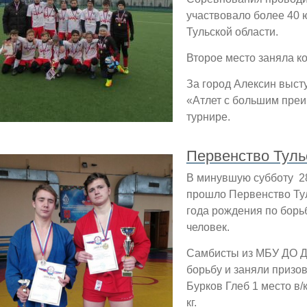
участвовало более 40 
Тульской области.
Второе место заняла ком
За город Алексин выс
«Атлет с большим преи
турнире.
Первенство Туль
В минувшую субботу 28
прошло Первенство Тул
года рождения по борь
человек.
Самбисты из МБУ ДО 
борьбу и заняли призо
Бурков Глеб 1 место в/к
кг.