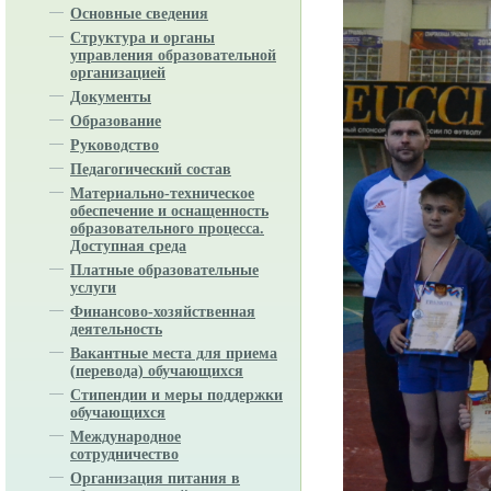
Основные сведения
Структура и органы
управления образовательной
организацией
Документы
Образование
Руководство
Педагогический состав
Материально-техническое
обеспечение и оснащенность
образовательного процесса.
Доступная среда
Платные образовательные
услуги
Финансово-хозяйственная
деятельность
Вакантные места для приема
(перевода) обучающихся
Стипендии и меры поддержки
обучающихся
Международное
сотрудничество
Организация питания в