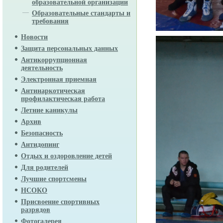
образовательной организации
Образовательные стандарты и
требования
Новости
Защита персональных данных
Антикоррупционная
деятельность
Электронная приемная
Антинаркотическая
профилактическая работа
Летние каникулы
Архив
Безопасность
Антидопинг
Отдых и оздоровление детей
Для родителей
Лучшие спортсмены
НСОКО
Присвоение спортивных
разрядов
Фотогалерея