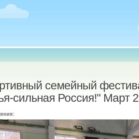
есь
ртивный семейный фестив
ья-сильная Россия!" Март 
жения: