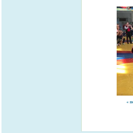
Страницы
« п